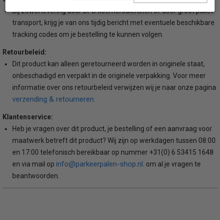
Bij zowel levering door DPD koerriersdiensten of door groot pallet
transport, krijg je van ons tijdig bericht met eventuele beschikbare
tracking codes om je bestelling te kunnen volgen.
Retourbeleid:
Dit product kan alleen geretourneerd worden in originele staat,
onbeschadigd en verpakt in de originele verpakking. Voor meer
informatie over ons retourbeleid verwijzen wij je naar onze pagina
verzending & retourneren.
Klantenservice:
Heb je vragen over dit product, je bestelling of een aanvraag voor
maatwerk betreft dit product? Wij zijn op werkdagen tussen 08:00
en 17:00 telefonisch bereikbaar op nummer +31(0) 6 53415 1648
info@parkeerpalen-shop.nl
en via mail op
. om al je vragen te
beantwoorden.