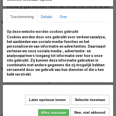
dan 10 artikellen kan de levertijd afwijken. Wil je de levertijd weten
voordat je gaat bestellen, neem dan contact met ons op via ons
contactformulier
.
Toestemming
Details
Over
Verzendmethode:
Dit product wordt tot en met een aantal van 10 stuks verzonden
Op deze website worden cookies gebruikt
per DPD koerriersdiensten. Voor bestellingen met betonvoet of
Cookies worden door ons gebruikt voor verkeersanalyse,
voor bestellingen met meer dan 10 artikelen zal de levering
het aanbieden van sociale media-functies en het
personaliseren van informatie en advertenties. Daarnaast
uitgevoerd worden met groot pallet transport. Hierbij dien je er
verlenen we onze sociale media-, advertentie- en
rekening mee te houden dat de zending door de ontvanger gelost
analysepartners toegang tot informatie over hoe u onze
dient te worden.
site gebruikt. Zij kunnen deze informatie gebruiken in
combinatie met andere gegevens die zij mogelijk hebben
Verzendkosten:
verzameld door uw gebruik van hun diensten of die u hen
hebt verstrekt.
Wij rekenen minimale verzendkosten voor ons gehele
assortiment. Voor leveringen naar een van de Nederlandse
waddeneilanden zullen wij een extra toeslag berekenen. Wil je de
hoogte van deze toeslag weten voordat je gaat bestellen, neem
Later opnieuw tonen
Selectie toestaan
dan even contact met ons op. Voor meer informatie bekijk je onze
algemene voorwaarden.
Alles toestaan
Nee, niet akkoord
Opvolging: