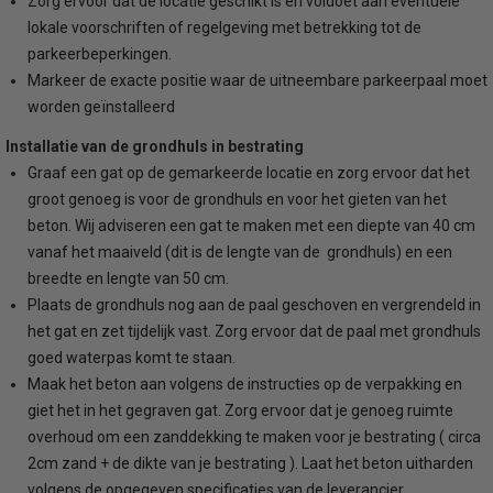
Zorg ervoor dat de locatie geschikt is en voldoet aan eventuele
lokale voorschriften of regelgeving met betrekking tot de
parkeerbeperkingen.
Markeer de exacte positie waar de uitneembare parkeerpaal moet
worden geïnstalleerd
Installatie van de grondhuls in bestrating
Graaf een gat op de gemarkeerde locatie en zorg ervoor dat het
groot genoeg is voor de grondhuls en voor het gieten van het
beton. Wij adviseren een gat te maken met een diepte van 40 cm
vanaf het maaiveld (dit is de lengte van de grondhuls) en een
breedte en lengte van 50 cm.
Plaats de grondhuls nog aan de paal geschoven en vergrendeld in
het gat en zet tijdelijk vast. Zorg ervoor dat de paal met grondhuls
goed waterpas komt te staan.
Maak het beton aan volgens de instructies op de verpakking en
giet het in het gegraven gat. Zorg ervoor dat je genoeg ruimte
overhoud om een zanddekking te maken voor je bestrating ( circa
2cm zand + de dikte van je bestrating ). Laat het beton uitharden
volgens de opgegeven specificaties van de leverancier.