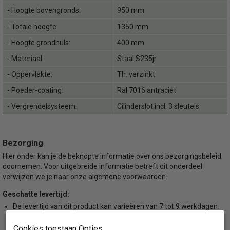
- Hoogte bovengronds:
950 mm
- Totale hoogte:
1350 mm
- Hoogte grondhuls:
400 mm
- Materiaal:
Staal S235jr
- Oppervlakte:
Th. verzinkt
- Poeder-coating:
Ral 7016 antraciet
- Vergrendelsysteem:
Cilinderslot incl. 3 sleutels
Bezorging
Hier onder kan je de beknopte informatie over ons bezorgingsbeleid
doornemen. Voor uitgebreide informatie betreft dit onderdeel
verwijzen we je naar onze algemene voorwaarden.
Geschatte levertijd:
De levertijd van dit product kan varieëren van 7 tot 9 werkdagen.
Voor bestellingen met betonvoet of voor bestellingen met meer
Cookies toestaan Opties