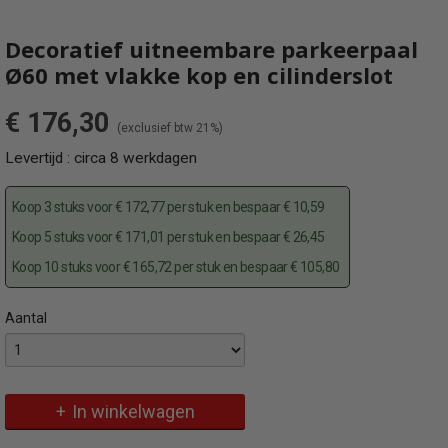
Decoratief uitneembare parkeerpaal
Ø60 met vlakke kop en cilinderslot
€ 176,30
(exclusief btw 21%)
Levertijd : circa 8 werkdagen
Koop 3 stuks voor € 172,77 per stuk en bespaar € 10,59
Koop 5 stuks voor € 171,01 per stuk en bespaar € 26,45
Koop 10 stuks voor € 165,72 per stuk en bespaar € 105,80
Aantal
Specificaties
Omschrijving
Productcode
Prachtige uitneembare en decoratieve parkeerpaal met cilinderslot
464ZB-1
In winkelwagen
EAN code
4250384744533