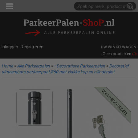
Inloggen
Registreren
UW WINKELWAGEN
(0)
Geen producten
Home
>
Alle Parkeerpalen
>
• Decoratieve Parkeerpalen
>
Decoratief
uitneembare parkeerpaal Ø60 met vlakke kop en cilinderslot
volumevoordeel