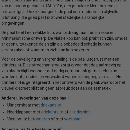
van de paal is gecoat in RAL 7016, een populaire kleur bekend als
antracietgrijs. Deze kleur geeft de paal een moderne en stijlvolle
uitstraling, die goed past in zowel stedelijke als landelijke
omgevingen.
De paal heeft een vlakke kop, wat bijdraagt aan het strakke en
minimalistische ontwerp. De vlakke kop kan ook praktisch zijn, omdat
er geen uitstekende delen zijn die onbedoeld schade kunnen
veroorzaken of waar men zich aan kan bezeren.
Voor de beveiliging en vergrendeling is de paal uitgerust met een
cilinderslot. Dit slotmechanisme zorgt ervoor dat de paal stevig op
zijn plaats blijft wanneer dat nodig is, maar ook gemakkelijk kan
worden ontgrendeld en verwijderd wanneer toegang vereist is. Het
cilinderslot is geïntegreerd in het ontwerp van de paal, waardoor het
visueel discreet blijft en geen afbreuk doet aan de esthetiek.
Andere uitvoeringen van deze paal:
driekanslot
Uitneembaar met
driekantslot
cilinderslot
Neerklapbaar met
of
betonneren
voetplaat
Vast om te
of met
Accessoires (zie bestel pop-up)