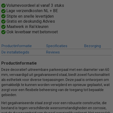
Productcode leverancier
Volumevoordeel al vanaf 3 stuks
464ZB
Lage verzendkosten NL + BE
Bruto gewicht
Stipte en snelle levertijden
7,50 Kg
Gratis en deskundig Advies
Maatwerk in Ral kleuren
Ook leverbaar met betonvoet
Productinformatie
Specificaties
Bezorging
De installatiegids
Reviews
Productinformatie
Deze decoratief uitneembare parkeerpaal met een diameter van 60
mm, vervaardigd uit gegalvaniseerd staal, biedt zowel functionaliteit
als esthetiek voor diverse toepassingen. Deze paal is ontworpen om
gemakkelijk te kunnen worden verwijderd en opnieuw geplaatst, wat
zorgt voor een flexibele beheersing van de toegang tot bepaalde
gebieden.
Het gegalvaniseerde staal zorgt voor een robuuste constructie, die
bestand is tegen verschillende weersomstandigheden en corrosie,
wat de duurzaamheid van de paal aanzienlijk verlengt. Het oppervlak