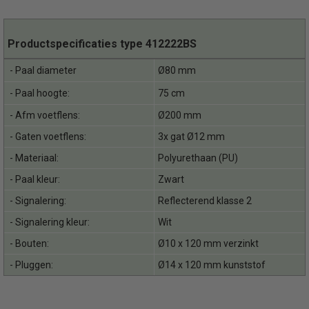
Productspecificaties type
412222BS
- Paal diameter
Ø80 mm
- Paal hoogte:
75 cm
- Afm voetflens:
Ø200 mm
- Gaten voetflens:
3x gat Ø12 mm
- Materiaal:
Polyurethaan (PU)
- Paal kleur:
Zwart
- Signalering:
Reflecterend klasse 2
- Signalering kleur:
Wit
- Bouten:
Ø10 x 120 mm verzinkt
- Pluggen:
Ø14 x 120 mm kunststof