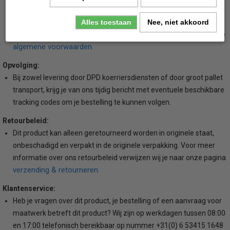
waddeneilanden zullen wij een extra toeslag berekenen. Wil je de
hoogte van deze toeslag weten voordat je gaat bestellen, neem
Alles toestaan
Nee, niet akkoord
dan even contact met ons op. Voor meer informatie bekijk je onze
algemene voorwaarden.
Opvolging:
Bij zowel levering door DPD koerriersdiensten of door groot pallet
transport, krijg je van ons tijdig bericht met eventuele beschikbare
tracking codes om je bestelling te kunnen volgen.
Retourbeleid:
Dit product kan alleen geretourneerd worden in originele staat,
onbeschadigd en verpakt in de originele verpakking. Voor meer
informatie over ons retourbeleid verwijzen wij je naar onze pagina
verzending & retourneren.
Klantenservice:
Heb je vragen over dit product, je bestelling of een aanvraag voor
maatwerk betreft dit product? Wij zijn op werkdagen tussen 08:00
en 17:00 telefonisch bereikbaar op nummer +31(0) 6 53415 1648