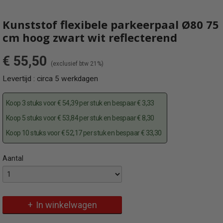
Kunststof flexibele parkeerpaal Ø80 75
cm hoog zwart wit reflecterend
€ 55,50
(exclusief btw 21%)
Levertijd : circa 5 werkdagen
Koop 3 stuks voor € 54,39 per stuk en bespaar € 3,33
Koop 5 stuks voor € 53,84 per stuk en bespaar € 8,30
Koop 10 stuks voor € 52,17 per stuk en bespaar € 33,30
Aantal
Specificaties
Omschrijving
Productcode
Zwart kunststof overrijdbaar paaltje met voetflens voor op
412222BS
verharding
In winkelwagen
EAN code
4250384743130