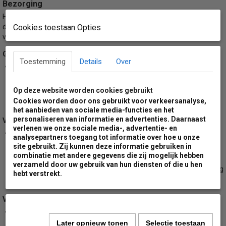
Bezorging
Hier onder kan je de beknopte informatie over ons bezorgingsbeleid
doornemen. Voor uitgebreide informatie betreft dit onderdeel
Cookies toestaan Opties
verwijzen we je naar onze algemene voorwaarden.
Geschatte levertijd:
Toestemming
Details
Over
De levertijd van dit product kan varieëren van 5 tot 7 werkdagen.
Voor bestellingen met meer dan 20 artikellen kan de levertijd
afwijken. Wil je de levertijd weten voordat je gaat bestellen, neem
Op deze website worden cookies gebruikt
Cookies worden door ons gebruikt voor verkeersanalyse,
contactformulier
dan contact met ons op via ons
.
het aanbieden van sociale media-functies en het
personaliseren van informatie en advertenties. Daarnaast
Verzendmethode:
verlenen we onze sociale media-, advertentie- en
Dit product wordt tot en met een aantal van 40 stuks verzonden
analysepartners toegang tot informatie over hoe u onze
per DPD koerriersdiensten. Voor bestellingen met meer dan 40
site gebruikt. Zij kunnen deze informatie gebruiken in
combinatie met andere gegevens die zij mogelijk hebben
artikelen zal de levering uitgevoerd worden met groot pallet
verzameld door uw gebruik van hun diensten of die u hen
transport. Hierbij dien je er rekening mee te houden dat de zending
hebt verstrekt.
door de ontvanger gelost dient te worden.
Verzendkosten:
Wij rekenen minimale verzendkosten voor ons gehele
Later opnieuw tonen
Selectie toestaan
assortiment. Voor leveringen naar een van de Nederlandse