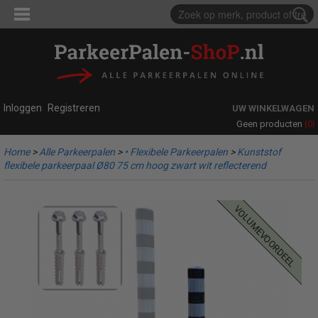
Inloggen
Registreren
UW WINKELWAGEN
(0)
Geen producten
Home
>
Alle Parkeerpalen
>
• Flexibele Parkeerpalen
>
Kunststof
flexibele parkeerpaal Ø80 75 cm hoog zwart wit reflecterend
volumevoordeel