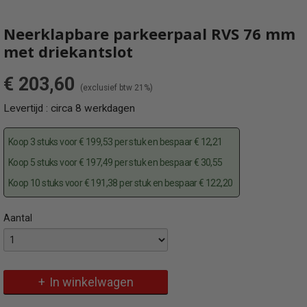
Neerklapbare parkeerpaal RVS 76 mm
met driekantslot
€ 203,60
(exclusief btw 21%)
Levertijd : circa 8 werkdagen
Koop 3 stuks voor € 199,53 per stuk en bespaar € 12,21
Koop 5 stuks voor € 197,49 per stuk en bespaar € 30,55
Koop 10 stuks voor € 191,38 per stuk en bespaar € 122,20
Aantal
Specificaties
Omschrijving
Productcode
Roestvast stalen neerklapbare parkeerpaal met montageopties
4072FU
In winkelwagen
EAN code
4250384705664