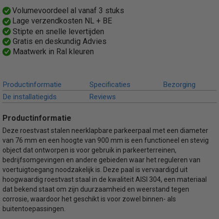
Productcode leverancier
Volumevoordeel al vanaf 3 stuks
4072FU
Lage verzendkosten NL + BE
Bruto gewicht
Stipte en snelle levertijden
6,00 Kg
Gratis en deskundig Advies
Maatwerk in Ral kleuren
Productinformatie
Specificaties
Bezorging
De installatiegids
Reviews
Productinformatie
Deze roestvast stalen neerklapbare parkeerpaal met een diameter
van 76 mm en een hoogte van 900 mm is een functioneel en stevig
object dat ontworpen is voor gebruik in parkeerterreinen,
bedrijfsomgevingen en andere gebieden waar het reguleren van
voertuigtoegang noodzakelijk is. Deze paal is vervaardigd uit
hoogwaardig roestvast staal in de kwaliteit AISI 304, een materiaal
dat bekend staat om zijn duurzaamheid en weerstand tegen
corrosie, waardoor het geschikt is voor zowel binnen- als
buitentoepassingen.