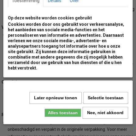
Toestemming
Details
Over
artikelen zal de levering uitgevoerd worden met groot pallet
transport. Hierbij dien je er rekening mee te houden dat de zending
door de ontvanger gelost dient te worden.
Op deze website worden cookies gebruikt
Cookies worden door ons gebruikt voor verkeersanalyse,
Verzendkosten:
het aanbieden van sociale media-functies en het
Wij rekenen minimale verzendkosten voor ons gehele
personaliseren van informatie en advertenties. Daarnaast
verlenen we onze sociale media-, advertentie- en
assortiment. Voor leveringen naar een van de Nederlandse
analysepartners toegang tot informatie over hoe u onze
waddeneilanden zullen wij een extra toeslag berekenen. Wil je de
site gebruikt. Zij kunnen deze informatie gebruiken in
hoogte van deze toeslag weten voordat je gaat bestellen, neem
combinatie met andere gegevens die zij mogelijk hebben
verzameld door uw gebruik van hun diensten of die u hen
dan even contact met ons op. Voor meer informatie bekijk je onze
hebt verstrekt.
algemene voorwaarden.
Opvolging:
Bij zowel levering door DPD koerriersdiensten of door groot pallet
transport, krijg je van ons tijdig bericht met eventuele beschikbare
Later opnieuw tonen
Selectie toestaan
tracking codes om je bestelling te kunnen volgen.
Alles toestaan
Nee, niet akkoord
Retourbeleid:
Dit product kan alleen geretourneerd worden in originele staat,
onbeschadigd en verpakt in de originele verpakking. Voor meer