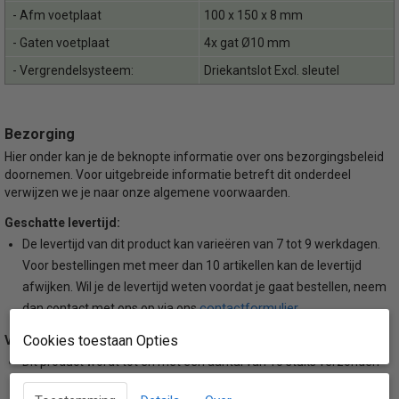
- Afm voetplaat
100 x 150 x 8 mm
- Gaten voetplaat
4x gat Ø10 mm
- Vergrendelsysteem:
Driekantslot Excl. sleutel
Bezorging
Hier onder kan je de beknopte informatie over ons bezorgingsbeleid
doornemen. Voor uitgebreide informatie betreft dit onderdeel
verwijzen we je naar onze algemene voorwaarden.
Geschatte levertijd:
De levertijd van dit product kan varieëren van 7 tot 9 werkdagen.
Voor bestellingen met meer dan 10 artikellen kan de levertijd
afwijken. Wil je de levertijd weten voordat je gaat bestellen, neem
contactformulier
dan contact met ons op via ons
.
Cookies toestaan Opties
Verzendmethode:
Dit product wordt tot en met een aantal van 10 stuks verzonden
per DPD koerriersdiensten. Voor bestellingen met meer dan 10