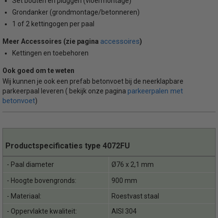
Set bouten en pluggen (vloermontage)
Grondanker (grondmontage/betonneren)
1 of 2 kettingogen per paal
accessoires
Meer Accessoires (zie pagina
)
Kettingen en toebehoren
Ook goed om te weten
Wij kunnen je ook een prefab betonvoet bij de neerklapbare
parkeerpalen met
parkeerpaal leveren ( bekijk onze pagina
betonvoet
)
Productspecificaties type 4072FU
- Paal diameter
Ø76 x 2,1 mm
- Hoogte bovengronds:
900 mm
- Materiaal:
Roestvast staal
- Oppervlakte kwaliteit:
AISI 304