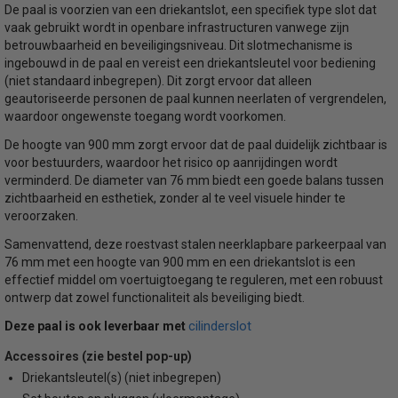
De paal is voorzien van een driekantslot, een specifiek type slot dat
vaak gebruikt wordt in openbare infrastructuren vanwege zijn
betrouwbaarheid en beveiligingsniveau. Dit slotmechanisme is
ingebouwd in de paal en vereist een driekantsleutel voor bediening
(niet standaard inbegrepen). Dit zorgt ervoor dat alleen
geautoriseerde personen de paal kunnen neerlaten of vergrendelen,
waardoor ongewenste toegang wordt voorkomen.
De hoogte van 900 mm zorgt ervoor dat de paal duidelijk zichtbaar is
voor bestuurders, waardoor het risico op aanrijdingen wordt
verminderd. De diameter van 76 mm biedt een goede balans tussen
zichtbaarheid en esthetiek, zonder al te veel visuele hinder te
veroorzaken.
Samenvattend, deze roestvast stalen neerklapbare parkeerpaal van
76 mm met een hoogte van 900 mm en een driekantslot is een
effectief middel om voertuigtoegang te reguleren, met een robuust
ontwerp dat zowel functionaliteit als beveiliging biedt.
cilinderslot
Deze paal is ook leverbaar met
Accessoires (zie bestel pop-up)
Driekantsleutel(s) (niet inbegrepen)