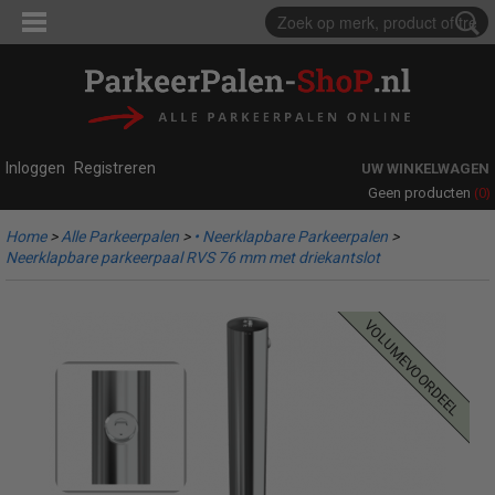
Inloggen
Registreren
UW WINKELWAGEN
(0)
Geen producten
Home
>
Alle Parkeerpalen
>
• Neerklapbare Parkeerpalen
>
Neerklapbare parkeerpaal RVS 76 mm met driekantslot
volumevoordeel