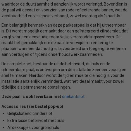
waardoor de duurzaamheid aanzienlijk wordt verlengd. Bovendien is
de paal wit gecoat en voorzien van rode reflecterende banen, wat de
zichtbaarheid en veiligheid verhoogt, zowel overdag als 's nachts.
Een belangrijk kenmerk van deze parkeerpaal is dat hij uitneembaar
is. Dit wordt mogelijk gemaakt door een geïntegreerd cilinderslot, dat
zorgt voor een eenvoudig maar veilig vergrendelingssysteem. Dit
maakt het gemakkelijk om de paal te verwijderen en terug te
plaatsen wanneer dat nodig is, bijvoorbeeld om toegang te verlenen
aan voertuigen of tijdens onderhoudswerkzaamheden.
De complete set, bestaande uit de betonvoet, de huls en de
uitneembare paal, is ontworpen om de installatie zeer eenvoudig en
snel te maken. Hierdoor wordt de tijd en moeite die nodig is voor de
installatie aanzienlijk verminderd, wat het ideaal maakt voor zowel
tijdelijke als permanente opstellingen.
driekantslot
Deze paal is ook leverbaar met
Accessoires (zie bestel pop-up)
Gelijksluitend cilinderslot
Extra losse betonvoet met huls
Afdekkapjes voor grondhuls