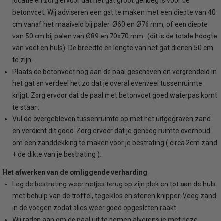
locatie en zorg ervoor dat het gat groot genoeg is voor de
betonvoet. Wij adviseren een gat te maken met een diepte van 40
cm vanaf het maaiveld bij palen Ø60 en Ø76 mm, of een diepte
van 50 cm bij palen van Ø89 en 70x70 mm. (dit is de totale hoogte
van voet en huls). De breedte en lengte van het gat dienen 50 cm
te zijn.
Plaats de betonvoet nog aan de paal geschoven en vergrendeld in
het gat en verdeel het zo dat je overal evenveel tussenruimte
krijgt. Zorg ervoor dat de paal met betonvoet goed waterpas komt
te staan.
Vul de overgebleven tussenruimte op met het uitgegraven zand
en verdicht dit goed. Zorg ervoor dat je genoeg ruimte overhoud
om een zanddekking te maken voor je bestrating ( circa 2cm zand
+ de dikte van je bestrating ).
Het afwerken van de omliggende verharding
Leg de bestrating weer netjes terug op zijn plek en tot aan de huls
met behulp van de troffel, tegelklos en stenen knipper. Veeg zand
in de voegen zodat alles weer goed opgesloten raakt.
Wij raden aan om de paal uit te nemen alvorens je met deze