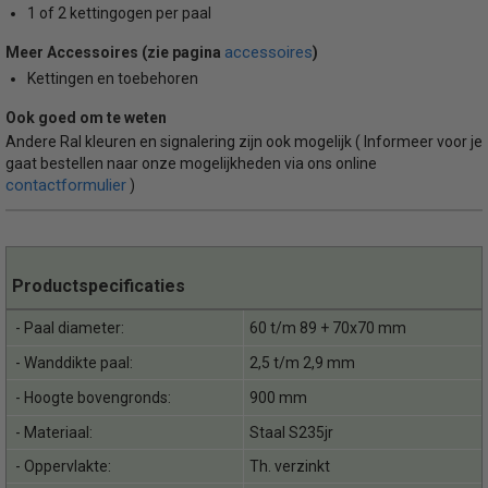
1 of 2 kettingogen per paal
accessoires
Meer Accessoires (zie pagina
)
Kettingen en toebehoren
Ook goed om te weten
Andere Ral kleuren en signalering zijn ook mogelijk ( Informeer voor je
gaat bestellen naar onze mogelijkheden via ons online
contactformulier
)
Productspecificaties
- Paal diameter:
60 t/m 89 + 70x70 mm
- Wanddikte paal:
2,5 t/m 2,9 mm
- Hoogte bovengronds:
900 mm
- Materiaal:
Staal S235jr
- Oppervlakte:
Th. verzinkt