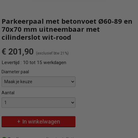
Parkeerpaal met betonvoet Ø60-89 en
70x70 mm uitneembaar met
cilinderslot wit-rood
€ 201,90
(exclusief btw 21%)
Levertijd : 10 tot 15 werkdagen
Diameter paal
Aantal
Specificaties
Omschrijving
Bruto gewicht
Robuuste prefab betonvoet met uitneembare parkeerpaal in wit-rood
72,00 Kg
In winkelwagen