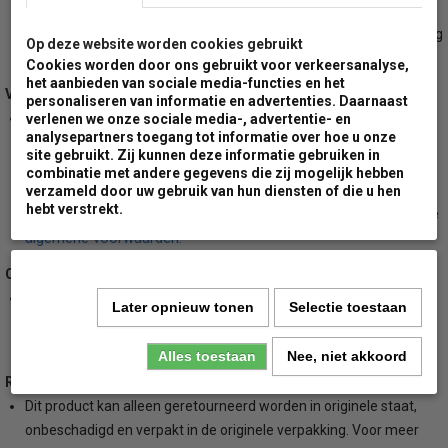
artikelen zal de levering uitgevoerd worden met groot pallet
transport. Hierbij dien je er rekening mee te houden dat de zending
Op deze website worden cookies gebruikt
door de ontvanger gelost dient te worden.
Cookies worden door ons gebruikt voor verkeersanalyse,
het aanbieden van sociale media-functies en het
Verzendkosten:
personaliseren van informatie en advertenties. Daarnaast
Wij rekenen minimale verzendkosten voor ons gehele
verlenen we onze sociale media-, advertentie- en
analysepartners toegang tot informatie over hoe u onze
assortiment. Voor leveringen naar een van de Nederlandse
site gebruikt. Zij kunnen deze informatie gebruiken in
waddeneilanden zullen wij een extra toeslag berekenen. Wil je de
combinatie met andere gegevens die zij mogelijk hebben
hoogte van deze toeslag weten voordat je gaat bestellen, neem
verzameld door uw gebruik van hun diensten of die u hen
hebt verstrekt.
dan even contact met ons op. Voor meer informatie bekijk je onze
algemene voorwaarden.
Opvolging:
Bij zowel levering door DPD koerriersdiensten of door groot pallet
Later opnieuw tonen
Selectie toestaan
transport, krijg je van ons tijdig bericht met eventuele beschikbare
tracking codes om je bestelling te kunnen volgen.
Alles toestaan
Nee, niet akkoord
Retourbeleid:
Dit product kan alleen geretourneerd worden in originele staat,
onbeschadigd en verpakt in de originele verpakking. Voor meer