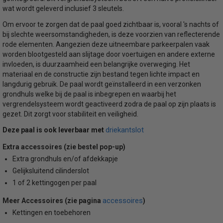
wat wordt geleverd inclusief 3 sleutels.
Om ervoor te zorgen dat de paal goed zichtbaar is, vooral 's nachts of
bij slechte weersomstandigheden, is deze voorzien van reflecterende
rode elementen. Aangezien deze uitneembare parkeerpalen vaak
worden blootgesteld aan slijtage door voertuigen en andere externe
invloeden, is duurzaamheid een belangrijke overweging. Het
materiaal en de constructie zijn bestand tegen lichte impact en
langdurig gebruik. De paal wordt geïnstalleerd in een verzonken
grondhuls welke bij de paal is inbegrepen en waarbij het
vergrendelsysteem wordt geactiveerd zodra de paal op zijn plaats is
gezet. Dit zorgt voor stabiliteit en veiligheid.
driekantslot
Deze paal is ook leverbaar met
Extra accessoires (zie bestel pop-up)
Extra grondhuls en/of afdekkapje
Gelijksluitend cilinderslot
1 of 2 kettingogen per paal
accessoires
Meer Accessoires (zie pagina
)
Kettingen en toebehoren