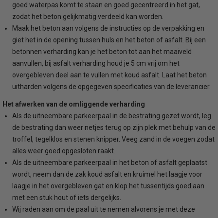
goed waterpas komt te staan en goed gecentreerd in het gat,
zodat het beton gelijkmatig verdeeld kan worden.
Maak het beton aan volgens de instructies op de verpakking en
giet het in de opening tussen huls en het beton of asfalt. Bij een
betonnen verharding kan je het beton tot aan het maaiveld
aanvullen, bij asfalt verharding houd je 5 cm vrij om het
overgebleven deel aan te vullen met koud asfalt. Laat het beton
uitharden volgens de opgegeven specificaties van de leverancier.
Het afwerken van de omliggende verharding
Als de uitneembare parkeerpaal in de bestrating gezet wordt, leg
de bestrating dan weer netjes terug op zijn plek met behulp van de
troffel, tegelklos en stenen knipper. Veeg zand in de voegen zodat
alles weer goed opgesloten raakt.
Als de uitneembare parkeerpaal in het beton of asfalt geplaatst
wordt, neem dan de zak koud asfalt en kruimel het laagje voor
laagje in het overgebleven gat en klop het tussentijds goed aan
met een stuk hout of iets dergelijks.
Wij raden aan om de paal uit te nemen alvorens je met deze