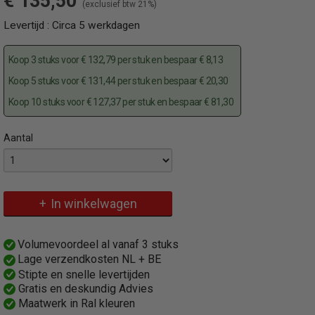
€ 135,50
(exclusief btw 21%)
Levertijd : Circa 5 werkdagen
Koop 3 stuks voor € 132,79 per stuk en bespaar € 8,13
Koop 5 stuks voor € 131,44 per stuk en bespaar € 20,30
Koop 10 stuks voor € 127,37 per stuk en bespaar € 81,30
Aantal
Specificaties
Omschrijving
Productcode
Vergrendelbare robuuste parkeerpaal met profielcilinderslot
460ZB
In winkelwagen
EAN code
4250384710033
Productcode leverancier
Volumevoordeel al vanaf 3 stuks
460ZB
Lage verzendkosten NL + BE
Bruto gewicht
Stipte en snelle levertijden
7,00 Kg
Gratis en deskundig Advies
Maatwerk in Ral kleuren