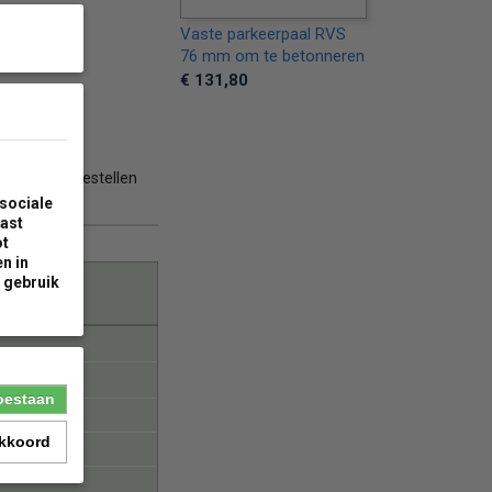
Vaste parkeerpaal RVS
76 mm om te betonneren
€ 131,80
oor je gaat bestellen
sociale
aast
ot
n in
 gebruik
toestaan
akkoord