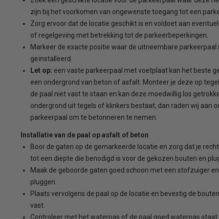
zijn bij het voorkomen van ongewenste toegang tot een parke
Zorg ervoor dat de locatie geschikt is en voldoet aan eventuel
of regelgeving met betrekking tot de parkeerbeperkingen.
Markeer de exacte positie waar de uitneembare parkeerpaa
geïnstalleerd.
Let op:
een vaste parkeerpaal met voetplaat kan het beste 
een ondergrond van beton of asfalt. Monteer je deze op tegel
de paal niet vast te staan en kan deze moedwillig los getrokk
ondergrond uit tegels of klinkers bestaat, dan raden wij aan 
parkeerpaal om te betonneren te nemen.
Installatie van de paal op asfalt of beton
Boor de gaten op de gemarkeerde locatie en zorg dat je rech
tot een diepte die benodigd is voor de gekozen bouten en plu
Maak de geboorde gaten goed schoon met een stofzuiger en 
pluggen.
Plaats vervolgens de paal op de locatie en bevestig de boute
vast.
Controleer met het waterpas of de paal goed waterpas staat. Is