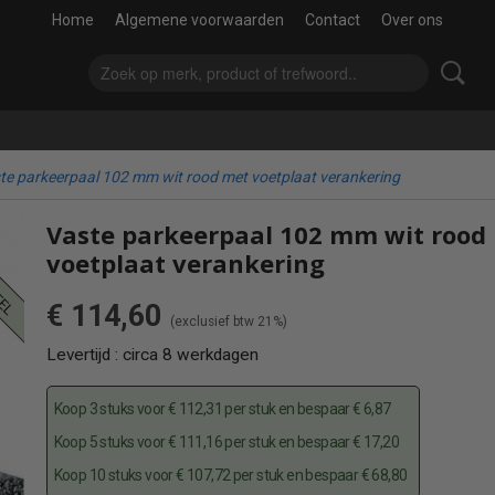
Home
Algemene voorwaarden
Contact
Over ons
te parkeerpaal 102 mm wit rood met voetplaat verankering
eel
Vaste parkeerpaal 102 mm wit rood
voetplaat verankering
€ 114,60
(exclusief btw 21%)
Levertijd : circa 8 werkdagen
Koop 3 stuks voor € 112,31 per stuk en bespaar € 6,87
Koop 5 stuks voor € 111,16 per stuk en bespaar € 17,20
Koop 10 stuks voor € 107,72 per stuk en bespaar € 68,80