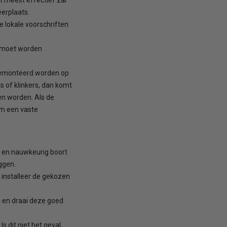
erplaats.
e lokale voorschriften
l moet worden
gemonteerd worden op
s of klinkers, dan komt
en worden. Als de
om een vaste
t en nauwkeurig boort
ggen.
installeer de gekozen
n en draai deze goed
 dit niet het geval,