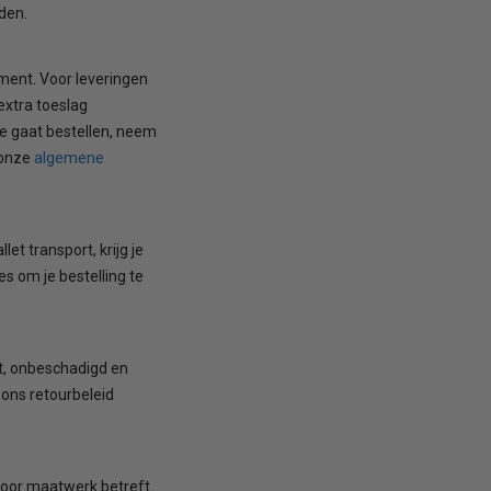
den.
ment. Voor leveringen
extra toeslag
je gaat bestellen, neem
algemene
 onze
et transport, krijg je
s om je bestelling te
at, onbeschadigd en
 ons retourbeleid
 voor maatwerk betreft