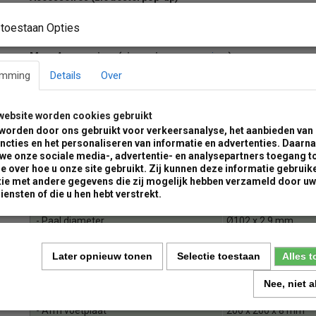
Set ankerbouten (vloermontage)
toestaan Opties
1 of 2 kettingogen per paal
accessoires
Meer Accessoires (zie pagina
)
Kettingen en toebehoren
emming
Details
Over
Ook goed om te weten
Andere Ral kleuren en signalering zijn ook mogelijk ( Informeer v
website worden cookies gebruikt
contactformulier
naar onze mogelijkheden via ons online
)
worden door ons gebruikt voor verkeersanalyse, het aanbieden van 
ncties en het personaliseren van informatie en advertenties. Daarn
 we onze sociale media-, advertentie- en analysepartners toegang t
e over hoe u onze site gebruikt. Zij kunnen deze informatie gebruike
ie met andere gegevens die zij mogelijk hebben verzameld door uw
Productspecificaties type 491PB
iensten of die u hen hebt verstrekt.
- Paal diameter
Ø102 x 2,9 mm
- Hoogte bovengronds:
900 mm
Later opnieuw tonen
Selectie toestaan
Alles 
- Materiaal:
Staal S235jr
Nee, niet 
- Oppervlakte:
Th. verzinkt
- Afm voetplaat
200 x 200 x 8 mm