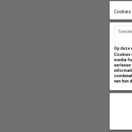
Cookies 
Toest
Op deze 
Cookies 
media-fu
verlenen
informati
combinat
van hun d