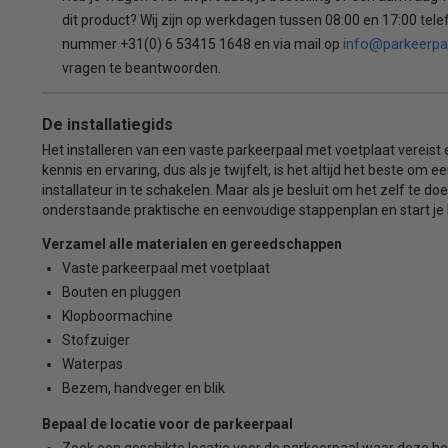
dit product? Wij zijn op werkdagen tussen 08:00 en 17:00 tele
info@parkeerpa
nummer +31(0) 6 53415 1648 en via mail op
vragen te beantwoorden.
De installatiegids
Het installeren van een vaste parkeerpaal met voetplaat vereist
kennis en ervaring, dus als je twijfelt, is het altijd het beste om 
installateur in te schakelen. Maar als je besluit om het zelf te do
onderstaande praktische en eenvoudige stappenplan en start je 
Verzamel alle materialen en gereedschappen
Vaste parkeerpaal met voetplaat
Bouten en pluggen
Klopboormachine
Stofzuiger
Waterpas
Bezem, handveger en blik
Bepaal de locatie voor de parkeerpaal
Zoek een geschikte locatie voor de parkeerpaal waar deze he