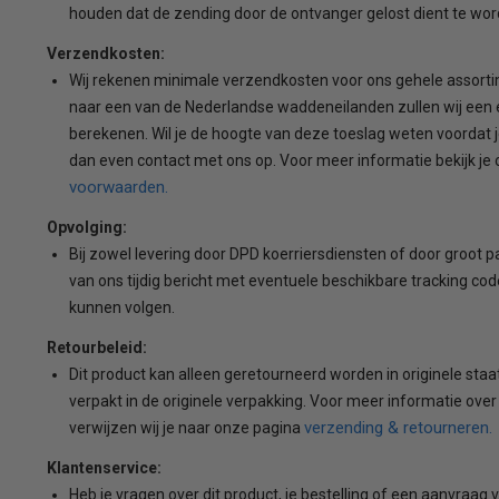
houden dat de zending door de ontvanger gelost dient te wor
Verzendkosten:
Wij rekenen minimale verzendkosten voor ons gehele assorti
naar een van de Nederlandse waddeneilanden zullen wij een 
berekenen. Wil je de hoogte van deze toeslag weten voordat 
dan even contact met ons op. Voor meer informatie bekijk je
voorwaarden.
Opvolging:
Bij zowel levering door DPD koerriersdiensten of door groot pall
van ons tijdig bericht met eventuele beschikbare tracking code
kunnen volgen.
Retourbeleid:
Dit product kan alleen geretourneerd worden in originele sta
verpakt in de originele verpakking. Voor meer informatie over
verzending & retourneren.
verwijzen wij je naar onze pagina
Klantenservice:
Heb je vragen over dit product, je bestelling of een aanvraag