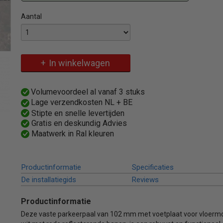
Aantal
Specificaties
Omschrijving
Productcode
491PB
Zeer robuuste vaste parkeerpaal met optie vloermontage
EAN code
4250384745684
In winkelwagen
Productcode leverancier
491PB
Bruto gewicht
10,00 Kg
Volumevoordeel al vanaf 3 stuks
Lage verzendkosten NL + BE
Stipte en snelle levertijden
Gratis en deskundig Advies
Maatwerk in Ral kleuren
Productinformatie
Specificaties
De installatiegids
Reviews
Productinformatie
Deze vaste parkeerpaal van 102 mm met voetplaat voor vloermo