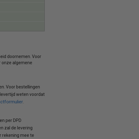
eleid doornemen. Voor
aar onze algemene
en. Voor bestellingen
 levertijd weten voordat
ctformulier
.
den per DPD
n zal de levering
er rekening mee te