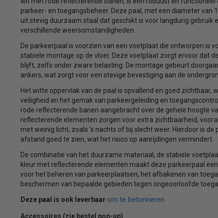
wit met rode reflecterende banen, is een robuust en functioneel
parkeer- en toegangsbeheer. Deze paal, met een diameter van 1
uit stevig duurzaam staal dat geschikt is voor langdurig gebruik 
verschillende weersomstandigheden.
De parkeerpaal is voorzien van een voetplaat die ontworpen is 
stabiele montage op de vloer. Deze voetplaat zorgt ervoor dat de
blijft, zelfs onder zware belasting. De montage gebeurt doorga
ankers, wat zorgt voor een stevige bevestiging aan de ondergron
Het witte oppervlak van de paal is opvallend en goed zichtbaar, w
veiligheid en het gemak van parkeergeleiding en toegangscontrol
rode reflecterende banen aangebracht over de gehele hoogte va
reflecterende elementen zorgen voor extra zichtbaarheid, voor
met weinig licht, zoals 's nachts of bij slecht weer. Hierdoor is de
afstand goed te zien, wat het risico op aanrijdingen vermindert.
De combinatie van het duurzame materiaal, de stabiele voetplaa
kleur met reflecterende elementen maakt deze parkeerpaal ee
voor het beheren van parkeerplaatsen, het afbakenen van toeg
beschermen van bepaalde gebieden tegen ongeoorloofde toega
om te betonneren
Deze paal is ook leverbaar
Accessoires (zie bestel pop-up)