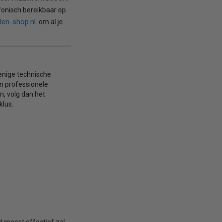
fonisch bereikbaar op
len-shop.nl
. om al je
 enige technische
een professionele
en, volg dan het
klus.
t meest effectief zal