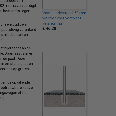
 onderdeel van
02 mm, is vervaardigd
en bestand is tegen
Vaste parkeerpaal 60 mm
wit rood met voetplaat
verankering
voor eenvoudige en
€ 46,20
 paal stevig verankerd
ans met bouten en
d.
at bijdraagt aan de
e. Daarnaast zijn er
n de paal. Deze
al in omstandigheden
 paal ook op grotere
t en de opvallende
n betrouwbare keuze
angswegen of het
ng.