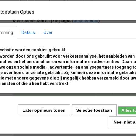
Set bouten en pluggen (vloermontage)
1 of 2 kettingogen per paal
toestaan Opties
accessoires
Meer Accessoires (zie pagina
)
Kettingen en toebehoren
emming
Details
Over
Ook goed om te weten
Andere Ral kleuren en signalering zijn ook mogelijk ( Informeer v
website worden cookies gebruikt
contactformulier
naar onze mogelijkheden via ons online
)
worden door ons gebruikt voor verkeersanalyse, het aanbieden van 
ncties en het personaliseren van informatie en advertenties. Daarn
 we onze sociale media-, advertentie- en analysepartners toegang t
e over hoe u onze site gebruikt. Zij kunnen deze informatie gebruike
ie met andere gegevens die zij mogelijk hebben verzameld door uw
Productspecificaties type 474PB
iensten of die u hen hebt verstrekt.
- Paal diameter
Ø76 x 2,6 mm
- Hoogte bovengronds:
950 mm
Later opnieuw tonen
Selectie toestaan
Alles 
- Materiaal:
Staal S235jr
- Oppervlakte:
Th. verzinkt
Nee, niet 
- Afm voetplaat
100 x 150 x 8 mm