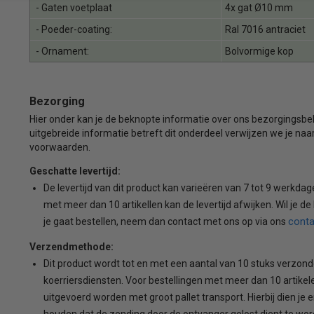
- Gaten voetplaat
4x gat Ø10 mm
- Poeder-coating:
Ral 7016 antraciet
- Ornament:
Bolvormige kop
Bezorging
Hier onder kan je de beknopte informatie over ons bezorgingsb
uitgebreide informatie betreft dit onderdeel verwijzen we je n
voorwaarden.
Geschatte levertijd:
De levertijd van dit product kan varieëren van 7 tot 9 werkdag
met meer dan 10 artikellen kan de levertijd afwijken. Wil je de
conta
je gaat bestellen, neem dan contact met ons op via ons
Verzendmethode:
Dit product wordt tot en met een aantal van 10 stuks verzon
koerriersdiensten. Voor bestellingen met meer dan 10 artikele
uitgevoerd worden met groot pallet transport. Hierbij dien je 
houden dat de zending door de ontvanger gelost dient te wor