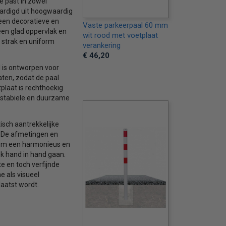
ie past in zowel
ardigd uit hoogwaardig
 een decoratieve en
Vaste parkeerpaal 60 mm
een glad oppervlak en
wit rood met voetplaat
 strak en uniform
verankering
€ 46,20
l is ontworpen voor
ten, zodat de paal
plaat is rechthoekig
n stabiele en duurzame
isch aantrekkelijke
l. De afmetingen en
 om een harmonieus en
ek hand in hand gaan.
e en toch verfijnde
e als visueel
aatst wordt.