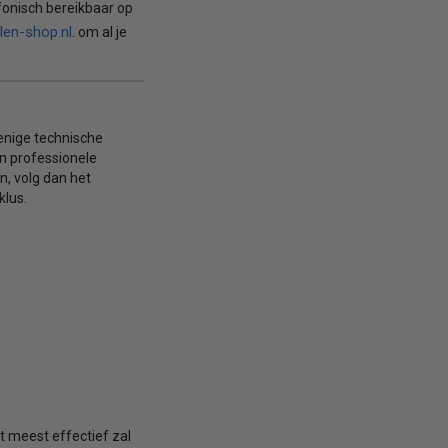
fonisch bereikbaar op
len-shop.nl
. om al je
 enige technische
een professionele
en, volg dan het
klus.
t meest effectief zal