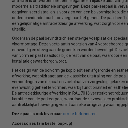
antraciet is ontworpen met een elegante en tijdloze uitstraling d
moderne als traditionele omgevingen. Deze parkeerpaal is verva
gegalvaniseerd staal en is voorzien van een bolvormige kop, die
onderscheidende touch toevoegt aan het geheel. De paal heeft 
een gelijkmatige antracietkleurige afwerking, wat zorgt voor een
uiterlijk.
Onderaan de paal bevindt zich een stevige voetplaat die speciaa
vloermontage. Deze voetplaat is voorzien van 4 voorgeboorde ga
eenvoudig en stevig aan de grond kan worden bevestigd. De voet
van vorm en past naadloos bij de rest van de paal, waardoor ee
installatie gewaarborgd wordt.
Het design van de bolvormige kop biedt een afgeronde en esthet
afwerking, wat bijdraagt aan de klassieke uitstraling van de paa
verhoudingen van de paal en voetplaat zijn zorgvuldig gekozen
evenwichtig geheel te vormen, waarbij functionaliteit en estheti
De antracietkleurige afwerking in RAL 7016 versterkt het robuust
karakter van de parkeerpaal, waardoor deze zowel een praktisch
aantrekkelijke toevoeging vormt aan elke omgeving waar hij gepl
om te betonneren
Deze paal is ook leverbaar
Accessoires (zie bestel pop-up)