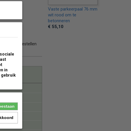
Vaste parkeerpaal 76 mm
wit rood om te
betonneren
€ 55,10
oor je gaat bestellen
sociale
aast
ot
n in
 gebruik
toestaan
akkoord