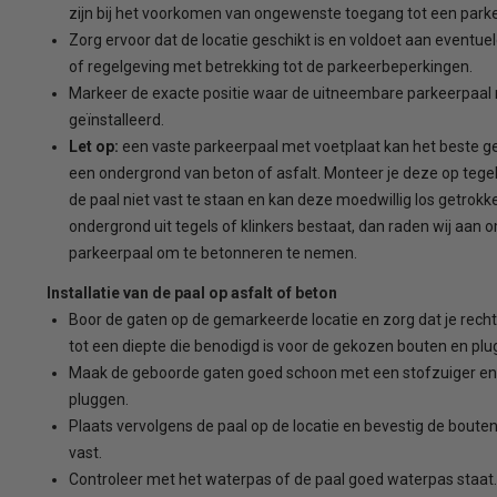
zijn bij het voorkomen van ongewenste toegang tot een parke
Zorg ervoor dat de locatie geschikt is en voldoet aan eventuel
of regelgeving met betrekking tot de parkeerbeperkingen.
Markeer de exacte positie waar de uitneembare parkeerpaa
geïnstalleerd.
Let op:
een vaste parkeerpaal met voetplaat kan het beste 
een ondergrond van beton of asfalt. Monteer je deze op tegel
de paal niet vast te staan en kan deze moedwillig los getrokk
ondergrond uit tegels of klinkers bestaat, dan raden wij aan 
parkeerpaal om te betonneren te nemen.
Installatie van de paal op asfalt of beton
Boor de gaten op de gemarkeerde locatie en zorg dat je rech
tot een diepte die benodigd is voor de gekozen bouten en plu
Maak de geboorde gaten goed schoon met een stofzuiger en 
pluggen.
Plaats vervolgens de paal op de locatie en bevestig de boute
vast.
Controleer met het waterpas of de paal goed waterpas staat. Is