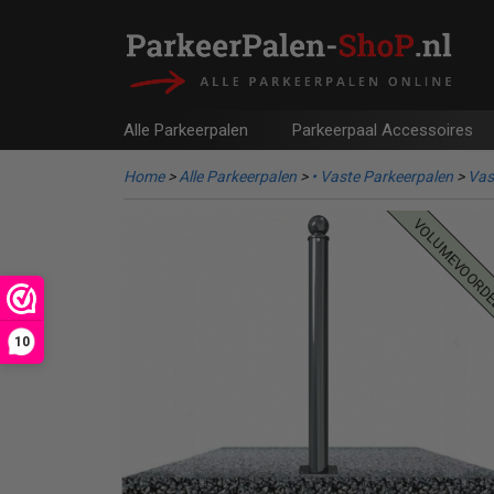
Alle Parkeerpalen
Parkeerpaal Accessoires
Home
>
Alle Parkeerpalen
>
• Vaste Parkeerpalen
>
Vas
volumevoord
10