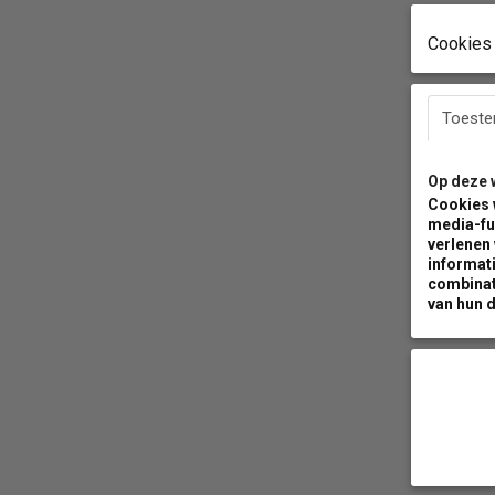
Cookies 
Toest
Op deze 
Cookies 
media-fu
verlenen
informati
combinat
van hun d