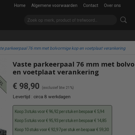
Home
Algemene voorwaarden
Contact
Over ons
te parkeerpaal 76 mm met bolvormige kop en voetplaat verankering
eel
Vaste parkeerpaal 76 mm met bolvo
en voetplaat verankering
€ 98,90
(exclusief btw 21%)
Levertijd : circa 8 werkdagen
Koop 3 stuks voor € 96,92 per stuk en bespaar € 5,94
Koop 5 stuks voor € 95,93 per stuk en bespaar € 14,85
Koop 10 stuks voor € 92,97 per stuk en bespaar € 59,30