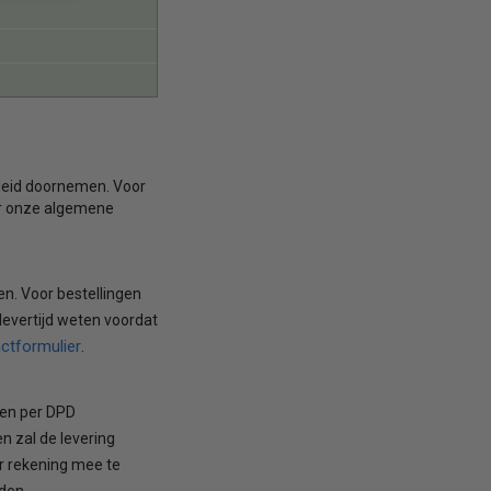
eleid doornemen. Voor
aar onze algemene
en. Voor bestellingen
 levertijd weten voordat
ctformulier
.
den per DPD
n zal de levering
er rekening mee te
den.