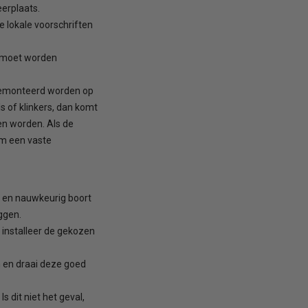
erplaats.
e lokale voorschriften
l moet worden
gemonteerd worden op
s of klinkers, dan komt
en worden. Als de
om een vaste
t en nauwkeurig boort
ggen.
installeer de gekozen
n en draai deze goed
 dit niet het geval,