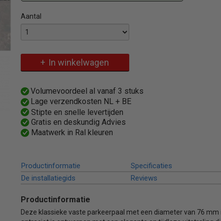
Aantal
Specificaties
Omschrijving
Productcode
474PB
Klassieke bolkopvormige vaste parkeerpaal met vloermontage
EAN code
4250384712433
In winkelwagen
Productcode leverancier
474PB
Bruto gewicht
6,00 Kg
Volumevoordeel al vanaf 3 stuks
Lage verzendkosten NL + BE
Stipte en snelle levertijden
Gratis en deskundig Advies
Maatwerk in Ral kleuren
Productinformatie
Specificaties
De installatiegids
Reviews
Productinformatie
Deze klassieke vaste parkeerpaal met een diameter van 76 mm i