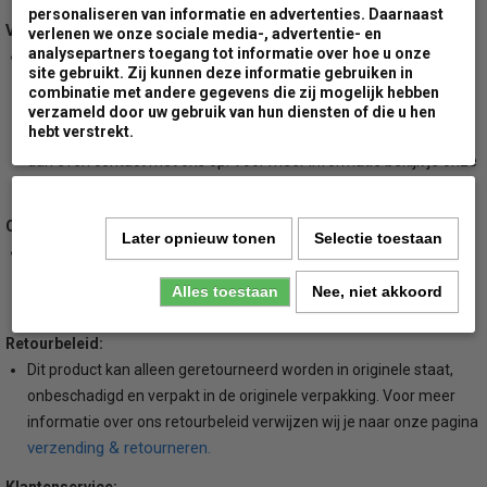
personaliseren van informatie en advertenties. Daarnaast
Verzendkosten:
verlenen we onze sociale media-, advertentie- en
analysepartners toegang tot informatie over hoe u onze
Wij rekenen minimale verzendkosten voor ons gehele
site gebruikt. Zij kunnen deze informatie gebruiken in
assortiment. Voor leveringen naar een van de Nederlandse
combinatie met andere gegevens die zij mogelijk hebben
waddeneilanden zullen wij een extra toeslag berekenen. Wil je de
verzameld door uw gebruik van hun diensten of die u hen
hebt verstrekt.
hoogte van deze toeslag weten voordat je gaat bestellen, neem
dan even contact met ons op. Voor meer informatie bekijk je onze
algemene voorwaarden.
Opvolging:
Later opnieuw tonen
Selectie toestaan
Bij zowel levering door DPD koerriersdiensten of door groot pallet
transport, krijg je van ons tijdig bericht met eventuele beschikbare
Alles toestaan
Nee, niet akkoord
tracking codes om je bestelling te kunnen volgen.
Retourbeleid:
Dit product kan alleen geretourneerd worden in originele staat,
onbeschadigd en verpakt in de originele verpakking. Voor meer
informatie over ons retourbeleid verwijzen wij je naar onze pagina
verzending & retourneren.
Klantenservice: