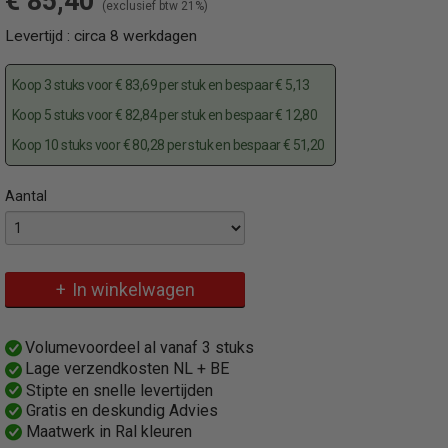
€ 85,40
(exclusief btw 21%)
Levertijd : circa 8 werkdagen
Koop 3 stuks voor € 83,69 per stuk en bespaar € 5,13
Koop 5 stuks voor € 82,84 per stuk en bespaar € 12,80
Koop 10 stuks voor € 80,28 per stuk en bespaar € 51,20
Aantal
Specificaties
Omschrijving
Productcode
Vaststaande parkeerpaal voor in het beton te storten
489B
In winkelwagen
EAN code
4250384713751
Productcode leverancier
Volumevoordeel al vanaf 3 stuks
489B
Lage verzendkosten NL + BE
Bruto gewicht
Stipte en snelle levertijden
7,50 Kg
Gratis en deskundig Advies
Maatwerk in Ral kleuren