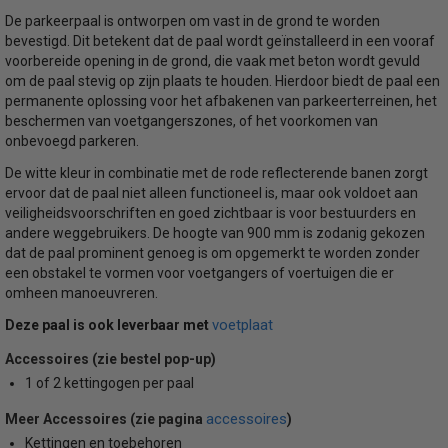
De parkeerpaal is ontworpen om vast in de grond te worden
bevestigd. Dit betekent dat de paal wordt geïnstalleerd in een vooraf
voorbereide opening in de grond, die vaak met beton wordt gevuld
om de paal stevig op zijn plaats te houden. Hierdoor biedt de paal een
permanente oplossing voor het afbakenen van parkeerterreinen, het
beschermen van voetgangerszones, of het voorkomen van
onbevoegd parkeren.
De witte kleur in combinatie met de rode reflecterende banen zorgt
ervoor dat de paal niet alleen functioneel is, maar ook voldoet aan
veiligheidsvoorschriften en goed zichtbaar is voor bestuurders en
andere weggebruikers. De hoogte van 900 mm is zodanig gekozen
dat de paal prominent genoeg is om opgemerkt te worden zonder
een obstakel te vormen voor voetgangers of voertuigen die er
omheen manoeuvreren.
voetplaat
Deze paal is ook leverbaar met
Accessoires (zie bestel pop-up)
1 of 2 kettingogen per paal
accessoires
Meer Accessoires (zie pagina
)
Kettingen en toebehoren