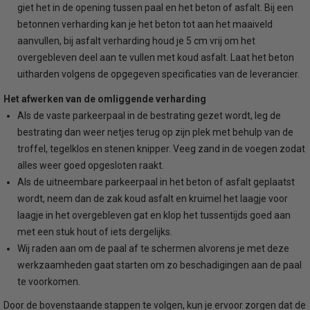
giet het in de opening tussen paal en het beton of asfalt. Bij een
betonnen verharding kan je het beton tot aan het maaiveld
aanvullen, bij asfalt verharding houd je 5 cm vrij om het
overgebleven deel aan te vullen met koud asfalt. Laat het beton
uitharden volgens de opgegeven specificaties van de leverancier.
Het afwerken van de omliggende verharding
Als de vaste parkeerpaal in de bestrating gezet wordt, leg de
bestrating dan weer netjes terug op zijn plek met behulp van de
troffel, tegelklos en stenen knipper. Veeg zand in de voegen zodat
alles weer goed opgesloten raakt.
Als de uitneembare parkeerpaal in het beton of asfalt geplaatst
wordt, neem dan de zak koud asfalt en kruimel het laagje voor
laagje in het overgebleven gat en klop het tussentijds goed aan
met een stuk hout of iets dergelijks.
Wij raden aan om de paal af te schermen alvorens je met deze
werkzaamheden gaat starten om zo beschadigingen aan de paal
te voorkomen.
Door de bovenstaande stappen te volgen, kun je ervoor zorgen dat de