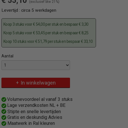
€ 55,10
(exclusief btw 21%)
Levertijd : circa 5 werkdagen
Koop 3 stuks voor € 54,00 per stuk en bespaar € 3,30
Koop 5 stuks voor € 53,45 per stuk en bespaar € 8,25
Koop 10 stuks voor € 51,79 per stuk en bespaar € 33,10
Aantal
Specificaties
Omschrijving
Productcode
Robuuste vaste parkeerpaal verzinkt staal en geel zwart
460BG-1
In winkelwagen
EAN code
4250384741662
Productcode leverancier
Volumevoordeel al vanaf 3 stuks
460BG
Lage verzendkosten NL + BE
Bruto gewicht
Stipte en snelle levertijden
6,00 Kg
Gratis en deskundig Advies
Maatwerk in Ral kleuren