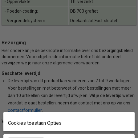
- Oppervlakte:
Th. verzinkt
- Poeder-coating:
DB 703 grafiet
- Vergrendelsysteem:
Driekantslot Excl. sleutel
Bezorging
Hier onder kan je de beknopte informatie over ons bezorgingsbeleid
doornemen. Voor uitgebreide informatie betreft dit onderdeel
verwijzen we je naar onze algemene voorwaarden.
Geschatte levertijd:
De levertijd van dit product kan varieëren van 7 tot 9 werkdagen.
Voor bestellingen met betonvoet of voor bestellingen met meer
dan 10 artikellen kan de levertijd afwijken. Wil je de levertijd weten
voordat je gaat bestellen, neem dan contact met ons op via ons
contactformulier
.
Verzendmethode:
Cookies toestaan Opties
Dit product wordt tot en met een aantal van 10 stuks verzonden
per DPD koerriersdiensten. Voor bestellingen met betonvoet of