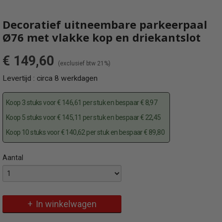
Decoratief uitneembare parkeerpaal
Ø76 met vlakke kop en driekantslot
€ 149,60
(exclusief btw 21%)
Levertijd : circa 8 werkdagen
Koop 3 stuks voor € 146,61 per stuk en bespaar € 8,97
Koop 5 stuks voor € 145,11 per stuk en bespaar € 22,45
Koop 10 stuks voor € 140,62 per stuk en bespaar € 89,80
Aantal
Specificaties
Omschrijving
Productcode
Moderne decoratieve uitneembare parkeerpaal in grijs grafiet
4074FB
In winkelwagen
EAN code
4250384735029