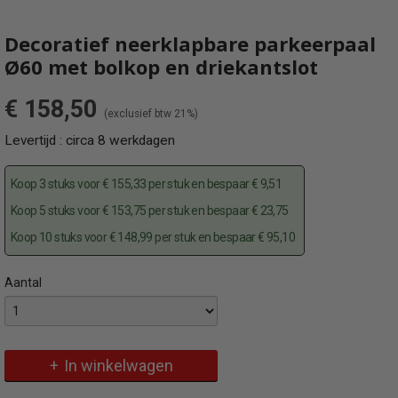
Decoratief neerklapbare parkeerpaal
Ø60 met bolkop en driekantslot
€ 158,50
(exclusief btw 21%)
Levertijd : circa 8 werkdagen
Koop 3 stuks voor € 155,33 per stuk en bespaar € 9,51
Koop 5 stuks voor € 153,75 per stuk en bespaar € 23,75
Koop 10 stuks voor € 148,99 per stuk en bespaar € 95,10
Aantal
Specificaties
Omschrijving
Productcode
Exclusieve en decoratieve neerklapbare parkeerpaal in Ral 7016
465FUB-1
In winkelwagen
EAN code
4250384710873