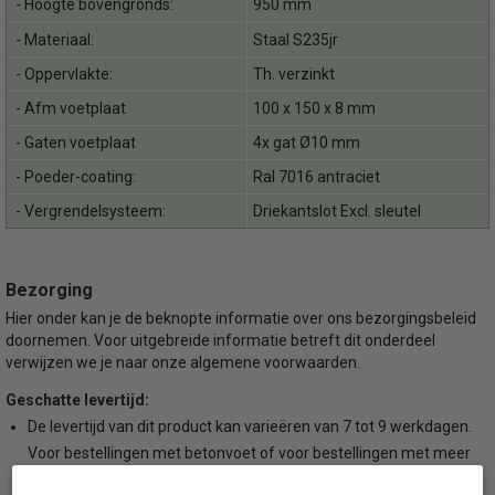
- Hoogte bovengronds:
950 mm
- Materiaal:
Staal S235jr
- Oppervlakte:
Th. verzinkt
- Afm voetplaat
100 x 150 x 8 mm
- Gaten voetplaat
4x gat Ø10 mm
- Poeder-coating:
Ral 7016 antraciet
- Vergrendelsysteem:
Driekantslot Excl. sleutel
Bezorging
Hier onder kan je de beknopte informatie over ons bezorgingsbeleid
doornemen. Voor uitgebreide informatie betreft dit onderdeel
verwijzen we je naar onze algemene voorwaarden.
Geschatte levertijd:
De levertijd van dit product kan varieëren van 7 tot 9 werkdagen.
Voor bestellingen met betonvoet of voor bestellingen met meer
dan 10 artikellen kan de levertijd afwijken. Wil je de levertijd weten