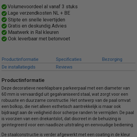
Productcode leverancier
Volumevoordeel al vanaf 3 stuks
465FUB
Lage verzendkosten NL + BE
Bruto gewicht
Stipte en snelle levertijden
7,00 Kg
Gratis en deskundig Advies
Maatwerk in Ral kleuren
Ook leverbaar met betonvoet
Productinformatie
Specificaties
Bezorging
De installatiegids
Reviews
Productinformatie
Deze decoratieve neerklapbare parkeerpaal met een diameter van
60 mm is vervaardigd uit gegalvaniseerd staal, wat zorgt voor een
robuuste en duurzame constructie. Het ontwerp van de paal omvat
een bolkop, die niet alleen esthetisch aantrekkelijk is maar ook
bijdraagt aan de veiligheid door scherpe randen te vermijden. De paal
is voorzien van een driekantslot, dat discreet in de behuizing is
geïntegreerd voor een naadloze uitstraling en eenvoudige bediening.
De staalconstructie is verder afgewerkt met een coating in de kleur