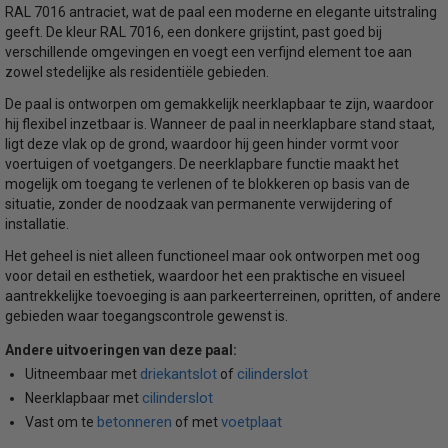
RAL 7016 antraciet, wat de paal een moderne en elegante uitstraling
geeft. De kleur RAL 7016, een donkere grijstint, past goed bij
verschillende omgevingen en voegt een verfijnd element toe aan
zowel stedelijke als residentiële gebieden.
De paal is ontworpen om gemakkelijk neerklapbaar te zijn, waardoor
hij flexibel inzetbaar is. Wanneer de paal in neerklapbare stand staat,
ligt deze vlak op de grond, waardoor hij geen hinder vormt voor
voertuigen of voetgangers. De neerklapbare functie maakt het
mogelijk om toegang te verlenen of te blokkeren op basis van de
situatie, zonder de noodzaak van permanente verwijdering of
installatie.
Het geheel is niet alleen functioneel maar ook ontworpen met oog
voor detail en esthetiek, waardoor het een praktische en visueel
aantrekkelijke toevoeging is aan parkeerterreinen, opritten, of andere
gebieden waar toegangscontrole gewenst is.
Andere uitvoeringen van deze paal:
driekantslot
cilinderslot
Uitneembaar met
of
cilinderslot
Neerklapbaar met
betonneren
voetplaat
Vast om te
of met