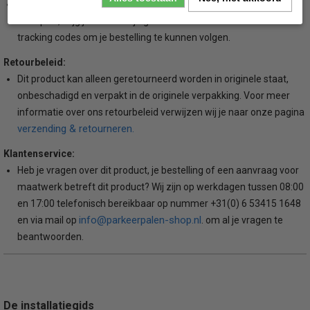
Bij zowel levering door DPD koerriersdiensten of door groot pallet
transport, krijg je van ons tijdig bericht met eventuele beschikbare
tracking codes om je bestelling te kunnen volgen.
Retourbeleid:
Dit product kan alleen geretourneerd worden in originele staat,
onbeschadigd en verpakt in de originele verpakking. Voor meer
informatie over ons retourbeleid verwijzen wij je naar onze pagina
verzending & retourneren.
Klantenservice:
Heb je vragen over dit product, je bestelling of een aanvraag voor
maatwerk betreft dit product? Wij zijn op werkdagen tussen 08:00
en 17:00 telefonisch bereikbaar op nummer +31(0) 6 53415 1648
info@parkeerpalen-shop.nl
en via mail op
. om al je vragen te
beantwoorden.
De installatiegids