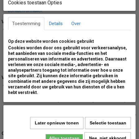
Cookies toestaan Opties
voordat je gaat bestellen, neem dan contact met ons op via ons
contactformulier
.
Verzendmethode:
Toestemming
Details
Over
Dit product wordt tot en met een aantal van 10 stuks verzonden
per DPD koerriersdiensten. Voor bestellingen met betonvoet of
Op deze website worden cookies gebruikt
voor bestellingen met meer dan 10 artikelen zal de levering
Cookies worden door ons gebruikt voor verkeersanalyse,
uitgevoerd worden met groot pallet transport. Hierbij dien je er
het aanbieden van sociale media-functies en het
rekening mee te houden dat de zending door de ontvanger gelost
personaliseren van informatie en advertenties. Daarnaast
verlenen we onze sociale media-, advertentie- en
dient te worden.
analysepartners toegang tot informatie over hoe u onze
site gebruikt. Zij kunnen deze informatie gebruiken in
Verzendkosten:
combinatie met andere gegevens die zij mogelijk hebben
Wij rekenen minimale verzendkosten voor ons gehele
verzameld door uw gebruik van hun diensten of die u hen
assortiment. Voor leveringen naar een van de Nederlandse
hebt verstrekt.
waddeneilanden zullen wij een extra toeslag berekenen. Wil je de
hoogte van deze toeslag weten voordat je gaat bestellen, neem
dan even contact met ons op. Voor meer informatie bekijk je onze
algemene voorwaarden.
Later opnieuw tonen
Selectie toestaan
Opvolging:
Alles toestaan
Nee, niet akkoord