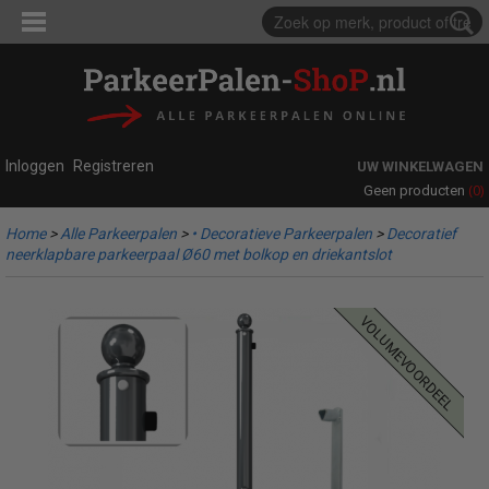
Inloggen
Registreren
UW WINKELWAGEN
(0)
Geen producten
Home
>
Alle Parkeerpalen
>
• Decoratieve Parkeerpalen
>
Decoratief
neerklapbare parkeerpaal Ø60 met bolkop en driekantslot
volumevoordeel