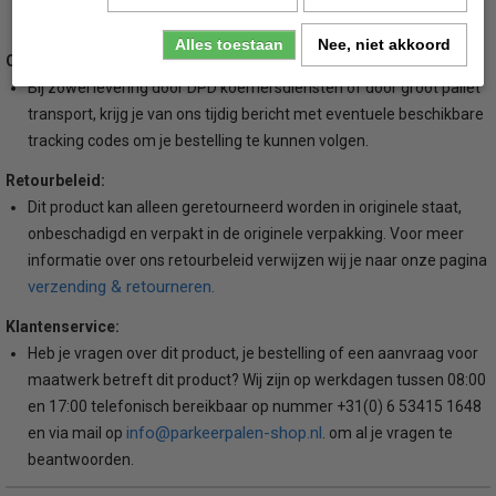
algemene voorwaarden.
Alles toestaan
Nee, niet akkoord
Opvolging:
Bij zowel levering door DPD koerriersdiensten of door groot pallet
transport, krijg je van ons tijdig bericht met eventuele beschikbare
tracking codes om je bestelling te kunnen volgen.
Retourbeleid:
Dit product kan alleen geretourneerd worden in originele staat,
onbeschadigd en verpakt in de originele verpakking. Voor meer
informatie over ons retourbeleid verwijzen wij je naar onze pagina
verzending & retourneren.
Klantenservice:
Heb je vragen over dit product, je bestelling of een aanvraag voor
maatwerk betreft dit product? Wij zijn op werkdagen tussen 08:00
en 17:00 telefonisch bereikbaar op nummer +31(0) 6 53415 1648
info@parkeerpalen-shop.nl
en via mail op
. om al je vragen te
beantwoorden.