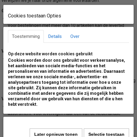
verwijzen we je naar onze algemene voorwaarden.
Geschatte levertijd:
Cookies toestaan Opties
De levertijd van dit product kan varieëren van 7 tot 9 werkdagen.
Voor bestellingen met meer dan 10 artikellen kan de levertijd
afwijken. Wil je de levertijd weten voordat je gaat bestellen, neem
Toestemming
Details
Over
contactformulier
dan contact met ons op via ons
.
Verzendmethode:
Op deze website worden cookies gebruikt
Dit product wordt tot en met een aantal van 10 stuks verzonden
Cookies worden door ons gebruikt voor verkeersanalyse,
per DPD koerriersdiensten. Voor bestellingen met meer dan 10
het aanbieden van sociale media-functies en het
personaliseren van informatie en advertenties. Daarnaast
artikelen zal de levering uitgevoerd worden met groot pallet
verlenen we onze sociale media-, advertentie- en
transport. Hierbij dien je er rekening mee te houden dat de zending
analysepartners toegang tot informatie over hoe u onze
door de ontvanger gelost dient te worden.
site gebruikt. Zij kunnen deze informatie gebruiken in
combinatie met andere gegevens die zij mogelijk hebben
Verzendkosten:
verzameld door uw gebruik van hun diensten of die u hen
hebt verstrekt.
Wij rekenen minimale verzendkosten voor ons gehele
assortiment. Voor leveringen naar een van de Nederlandse
waddeneilanden zullen wij een extra toeslag berekenen. Wil je de
hoogte van deze toeslag weten voordat je gaat bestellen, neem
Later opnieuw tonen
Selectie toestaan
dan even contact met ons op. Voor meer informatie bekijk je onze