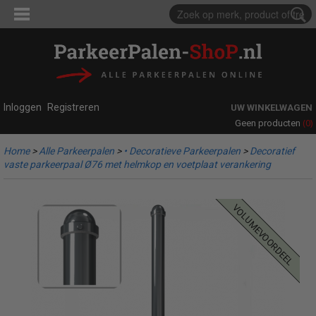
Inloggen
Registreren
UW WINKELWAGEN
(0)
Geen producten
Home
>
Alle Parkeerpalen
>
• Decoratieve Parkeerpalen
>
Decoratief
vaste parkeerpaal Ø76 met helmkop en voetplaat verankering
volumevoordeel