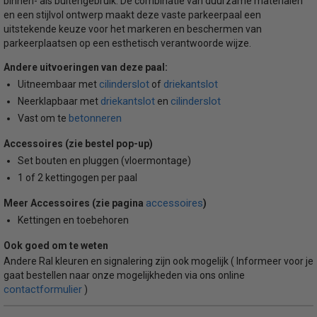
binnen- als buitengebruik. De combinatie van duurzame materialen
en een stijlvol ontwerp maakt deze vaste parkeerpaal een
uitstekende keuze voor het markeren en beschermen van
parkeerplaatsen op een esthetisch verantwoorde wijze.
Andere uitvoeringen van deze paal:
cilinderslot
driekantslot
Uitneembaar met
of
driekantslot
cilinderslot
Neerklapbaar met
en
betonneren
Vast om te
Accessoires (zie bestel pop-up)
Set bouten en pluggen (vloermontage)
1 of 2 kettingogen per paal
accessoires
Meer Accessoires (zie pagina
)
Kettingen en toebehoren
Ook goed om te weten
Andere Ral kleuren en signalering zijn ook mogelijk ( Informeer voor je
gaat bestellen naar onze mogelijkheden via ons online
contactformulier
)