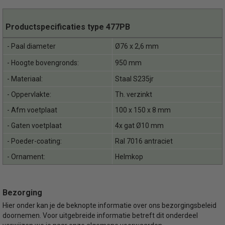
Productspecificaties type 477PB
- Paal diameter
Ø76 x 2,6 mm
- Hoogte bovengronds:
950 mm
- Materiaal:
Staal S235jr
- Oppervlakte:
Th. verzinkt
- Afm voetplaat
100 x 150 x 8 mm
- Gaten voetplaat
4x gat Ø10 mm
- Poeder-coating:
Ral 7016 antraciet
- Ornament:
Helmkop
Bezorging
Hier onder kan je de beknopte informatie over ons bezorgingsbeleid
doornemen. Voor uitgebreide informatie betreft dit onderdeel