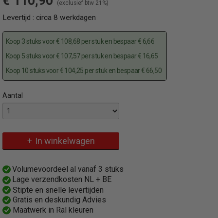
€ 110,90
(exclusief btw 21%)
Levertijd : circa 8 werkdagen
Koop 3 stuks voor € 108,68 per stuk en bespaar € 6,66
Koop 5 stuks voor € 107,57 per stuk en bespaar € 16,65
Koop 10 stuks voor € 104,25 per stuk en bespaar € 66,50
Aantal
Specificaties
Omschrijving
Productcode
Permanente met design ontworpen vaste parkeerpaal in antraciet
477PB
In winkelwagen
EAN code
4250384713201
Productcode leverancier
Volumevoordeel al vanaf 3 stuks
477PB
Lage verzendkosten NL + BE
Bruto gewicht
Stipte en snelle levertijden
6,00 Kg
Gratis en deskundig Advies
Maatwerk in Ral kleuren